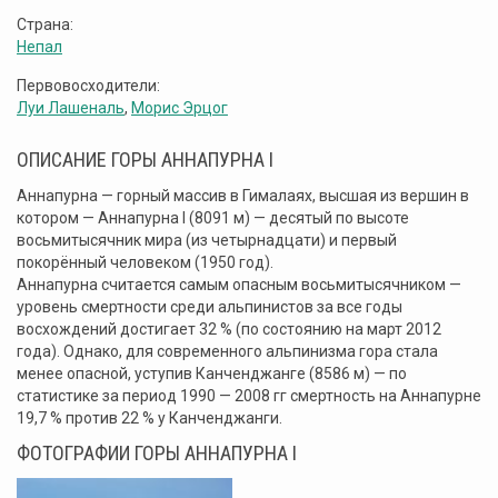
Страна:
Непал
Первовосходители:
Луи Лашеналь
,
Морис Эрцог
ОПИСАНИЕ ГОРЫ АННАПУРНА I
Аннапурна — горный массив в Гималаях, высшая из вершин в
котором — Аннапурна I (8091 м) — десятый по высоте
восьмитысячник мира (из четырнадцати) и первый
покорённый человеком (1950 год).
Аннапурна считается самым опасным восьмитысячником —
уровень смертности среди альпинистов за все годы
восхождений достигает 32 % (по состоянию на март 2012
года). Однако, для современного альпинизма гора стала
менее опасной, уступив Канченджанге (8586 м) — по
статистике за период 1990 — 2008 гг смертность на Аннапурне
19,7 % против 22 % у Канченджанги.
ФОТОГРАФИИ ГОРЫ АННАПУРНА I