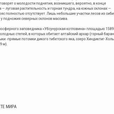
оворят о молодости поднятия, возникшего, вероятно, в конце
 — луговая растительность и горная тундра, на южных склонах —
ояс полностью отсутствует. Лишь небольшие участки лесов из сиб
 у подножия северных склонов массива.
биосферного заповедника «Убсунурская котловина» площадью 1589
олодных степей, в которых обитает алтайский архар (горный баран
лыки -прямые потомки дикого тибетского яка, озеро Хиндиктиг-Холь
9 м).
ТЕ МИРА