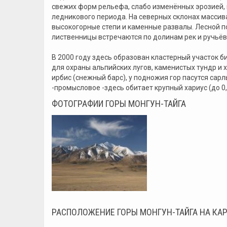
свежих форм рельефа, слабо изменённых эрозией, г
ледникового периода. На северных склонах массива
высокогорные степи и каменные развалы. Лесной п
лиственницы встречаются по долинам рек и ручьёв
В 2000 году здесь образован кластерный участок 
для охраны альпийских лугов, каменистых тундр и х
ирбис (снежный барс), у подножия гор пасутся сар
-промысловое -здесь обитает крупный хариус (до 0,
ФОТОГРАФИИ ГОРЫ МОНГУН-ТАЙГА
РАСПОЛОЖЕНИЕ ГОРЫ МОНГУН-ТАЙГА НА КАР