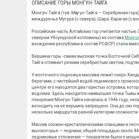
ОПИСАНИЕ ГОРЫ МОНГУН-ТАЙГА
Монгу́н-Тайга́ (тув. Мөңгүн-Тайга — Серебряная го
междуречье Мугура (с севера), Шара-Харагая (с вос
Российская часть Алтайских гор считается частью 
севером Убсунурской котловины) из состава
Монго
вхождения республики в состав РСФСР) стала вмес
Вершина горы -самая высокая точка Восточной Си
Тайга отливает резким серебристым светом, подтв
У восточного подножья массива лежит озеро Хинди
берегами, с чистейшей водой ледникового происхо
центре его находятся два гористых островка, кото
водоема. Здесь находится наивысшая точка Тывы и 
покорения Монгун-Тайги началась в 1946 году, нес
восходить на её вершину запрещено. Она до сих по
несколько маршрутов разной категории сложности
Массив сложен кристаллическими сланцами и песч
высокогорье — ледники, общей площадью около 44
ледниковые отложения — показатели былого мощно