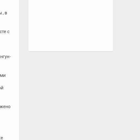
 , в
сте с
нгун-
ыми
ой
ожено
же