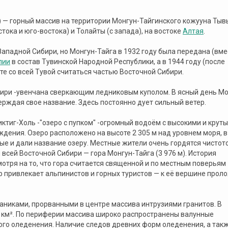
ра) — горный массив на территории Монгун-Тайгинского кожууна Тывы
тока и юго-востока) и Толайты (с запада), на востоке
Алтая
.
Западной Сибири, но Монгун-Тайга в 1932 году была передана (вме
лии
в состав Тувинской Народной Республики, а в 1944 году (после
те со всей Тувой считаться частью Восточной Сибири.
бири -увенчана сверкающим ледниковым куполом. В ясный день Мо
ерждая свое название. Здесь постоянно дует сильный ветер.
ктиг-Холь -"озеро с пупком" -огромный водоём с высокими и крут
ждения. Озеро расположено на высоте 2 305 м над уровнем моря, в
рые и дали название озеру. Местные жители очень гордятся чистот
всей Восточной Сибири — гора Монгун-Тайга (3 976 м). История
мотря на то, что гора считается священной и по местным поверьям
р привлекает альпинистов и горных туристов — к её вершине прол
аниками, прорванными в центре массива интрузиями гранитов. В
 км². По периферии массива широко распространены валунные
го оледенения. Наличие следов древних форм оледенения, а так