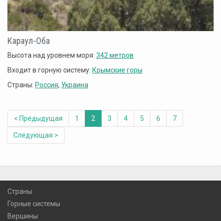
Караул-Оба
Высота над уровнем моря:
342 метров
Входит в горную систему:
Крымские горы
Страны:
Россия
,
Украина
< Предыдущая
1
2
3
4
5
6
7
Следующая >
Страны
Горные системы
Вершины